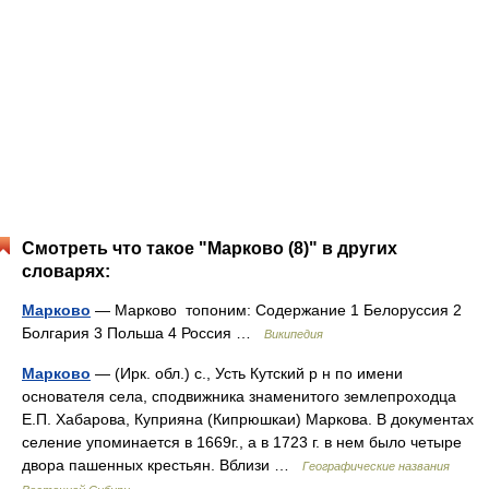
Смотреть что такое "Марково (8)" в других
словарях:
Марково
— Марково топоним: Содержание 1 Белоруссия 2
Болгария 3 Польша 4 Россия …
Википедия
Марково
— (Ирк. обл.) с., Усть Кутский р н по имени
основателя села, сподвижника знаменитого землепроходца
Е.П. Хабарова, Куприяна (Кипрюшкаи) Маркова. В документах
селение упоминается в 1669г., а в 1723 г. в нем было четыре
двора пашенных крестьян. Вблизи …
Географические названия