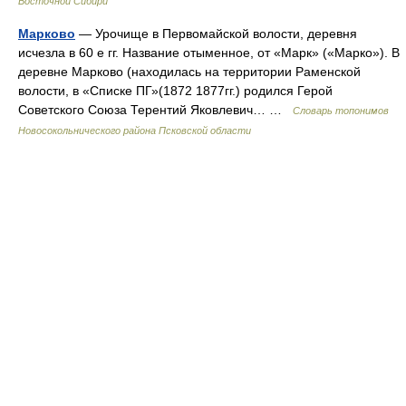
Восточной Сибири
Марково
— Урочище в Первомайской волости, деревня
исчезла в 60 е гг. Название отыменное, от «Марк» («Марко»). В
деревне Марково (находилась на территории Раменской
волости, в «Списке ПГ»(1872 1877гг.) родился Герой
Советского Союза Терентий Яковлевич… …
Словарь топонимов
Новосокольнического района Псковской области