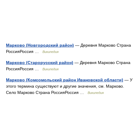
Марково (Новгородский район)
— Деревня Марково Страна
РоссияРоссия …
Википедия
Марково (Старорусский район)
— Деревня Марково Страна
РоссияРоссия …
Википедия
Марково (Комсомольский район Ивановской области)
— У
этого термина существуют и другие значения, см. Марково.
Село Марково Страна РоссияРоссия …
Википедия