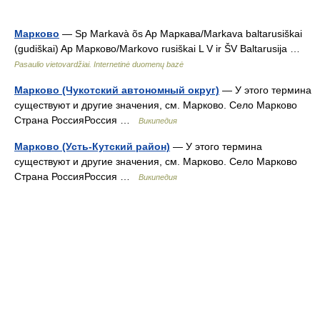
Марково
— Sp Markavà õs Ap Маркава/Markava baltarusiškai
(gudiškai) Ap Марково/Markovo rusiškai L V ir ŠV Baltarusija …
Pasaulio vietovardžiai. Internetinė duomenų bazė
Марково (Чукотский автономный округ)
— У этого термина
существуют и другие значения, см. Марково. Село Марково
Страна РоссияРоссия …
Википедия
Марково (Усть-Кутский район)
— У этого термина
существуют и другие значения, см. Марково. Село Марково
Страна РоссияРоссия …
Википедия